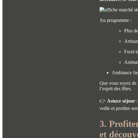
Au programme :
Plus d
Artisan
Food tr
Animati
Ambiance fami
Que vous soyez de p
l’esprit des fêtes.
👉
Astuce séjour
veille et profiter se
3. Profite
et découve