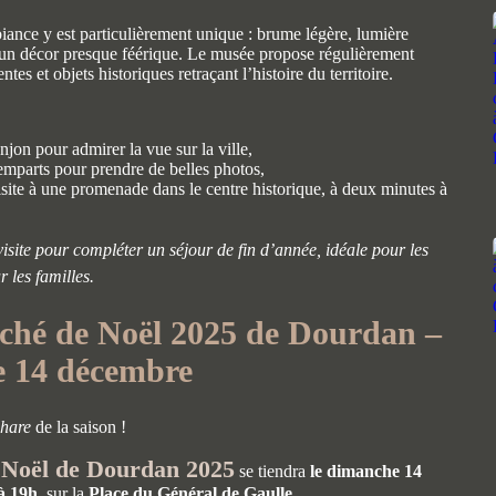
ance y est particulièrement unique : brume légère, lumière
un décor presque féérique. Le musée propose régulièrement
es et objets historiques retraçant l’histoire du territoire.
jon pour admirer la vue sur la ville,
remparts pour prendre de belles photos,
isite à une promenade dans le centre historique, à deux minutes à
isite pour compléter un séjour de fin d’année, idéale pour les
les familles.
ché de Noël 2025 de Dourdan –
 14 décembre
phare
de la saison !
 Noël de Dourdan 2025
se tiendra
le dimanche 14
à 19h
, sur la
Place du Général de Gaulle
.