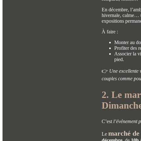
En décembre, l’ambi
hivernale, calme… 
expositions permanent
À faire :
Monter au don
Profiter des 
Associer la v
pied.
👉
Une excellente v
couples comme pour 
2. Le mar
Dimanche
C’est
l’événement 
marché de
Le
décembre
, de
10h 