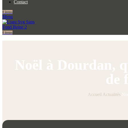
Contact
0
items
Menu
0
items
Noël à Dourdan, qu
de 
Accueil
Actualités
Noë