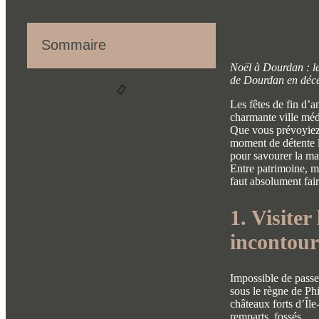
Sommaire
Noël à Dourdan : les
de Dourdan en déc
Les fêtes de fin d’a
charmante ville méd
Que vous prévoyiez
moment de détente l
pour savourer la ma
Entre patrimoine, ma
faut absolument fa
1. Visite
incontour
Impossible de passe
sous le règne de Phi
châteaux forts d’Îl
remparts, fossés…