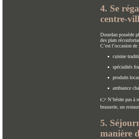
4. Se rég
centre-vil
Dourdan possède plu
des plats réconforta
C’est l’occasion de 
cuisine tradit
spécialités fr
produits loca
ambiance chal
👉 N’hésite pas à re
brasserie, un restau
5. Séjour
manière de