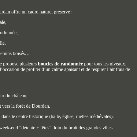
dan offre un cadre naturel préservé :
ale,
andonnée,
lle,
chemins boisés…
e propose plusieurs
boucles de randonnée
pour tous les niveaux.
’occasion de profiter d’un calme apaisant et de respirer l’air frais de
ur du château,
vers la forêt de Dourdan,
dans le centre historique (halle, église, ruelles médiévales).
eek-end “détente + fêtes”, loin du bruit des grandes villes.