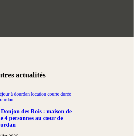
tres actualités
 Donjon des Rois : maison de
lle 4 personnes au cœur de
urdan