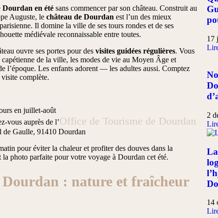
e
Dourdan en été
sans commencer par son château. Construit au
Gu
ippe Auguste, le
château de Dourdan
est l’un des mieux
po
parisienne. Il domine la ville de ses tours rondes et de ses
lhouette médiévale reconnaissable entre toutes.
17 
Lire
château ouvre ses portes pour des
visites guidées régulières
. Vous
e capétienne de la ville, les modes de vie au Moyen Âge et
e de l’époque. Les enfants adorent — les adultes aussi. Comptez
No
visite complète.
Do
d’
ours en juillet-août
2 d
Office de Tourisme de Dourdan
ez-vous auprès de l’
Lire
l de Gaulle, 91410 Dourdan
 matin pour éviter la chaleur et profiter des douves dans la
La
 la photo parfaite pour votre voyage à Dourdan cet été.
lo
l’
 Dourdan : nature et fraîcheur
Do
14 
Lire