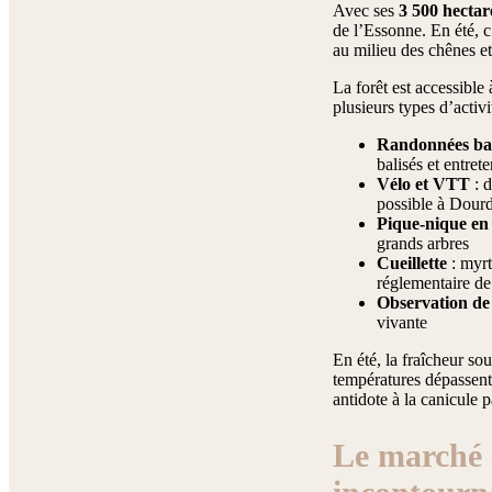
Avec ses
3 500 hectar
de l’Essonne. En été, c’
au milieu des chênes et
La forêt est accessible
plusieurs types d’activi
Randonnées bal
balisés et entre
Vélo et VTT
: d
possible à Dour
Pique-nique en 
grands arbres
Cueillette
: myrt
réglementaire de
Observation de 
vivante
En été, la fraîcheur so
températures dépassent
antidote à la canicule p
Le marché 