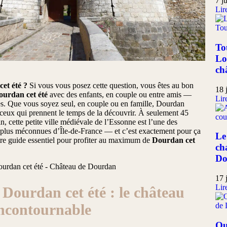
7 j
Lire
To
Lo
ch
et été ?
Si vous vous posez cette question, vous êtes au bon
18 
ourdan cet été
avec des enfants, en couple ou entre amis —
Lire
ses. Que vous soyez seul, en couple ou en famille, Dourdan
à ceux qui prennent le temps de la découvrir. À seulement 45
n, cette petite ville médiévale de l’Essonne est l’une des
s plus méconnues d’Île-de-France — et c’est exactement pour ça
Le
tre guide essentiel pour profiter au maximum de
Dourdan cet
ch
Do
17 
Lire
 Dourdan cet été : le château
incontournable
Qu