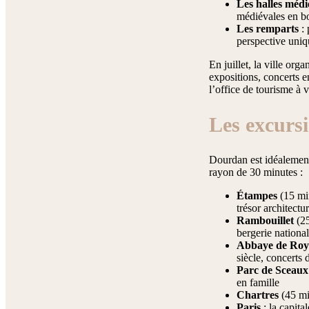
Les halles médi
médiévales en bo
Les remparts
: 
perspective uniqu
En juillet, la ville or
expositions, concerts e
l’office de tourisme à v
Les excurs
Dourdan est idéalement
rayon de 30 minutes :
Étampes
(15 min
trésor architect
Rambouillet
(25
bergerie nationa
Abbaye de Ro
siècle, concerts
Parc de Sceaux
en famille
Chartres
(45 mi
Paris
: la capit