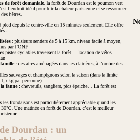
es de forêt domaniale
, la forêt de Dourdan est le poumon vert
est l’endroit idéal pour fuir la chaleur parisienne et se ressourcer
 des hêtres.
N
 à pied depuis le centre-ville en 15 minutes seulement. Elle offre
tés :
isées
: plusieurs sentiers de 5 à 15 km, niveau facile à moyen,
tenus par l’ONF
es pistes cyclables traversent la forêt — location de vélos
dan
famille
: des aires aménagées dans les clairières, à l’ombre des
illes sauvages et champignons selon la saison (dans la limite
 1,5 kg par personne)
la faune
: chevreuils, sangliers, pics épeiche… La forêt est
us les frondaisons est particulièrement appréciable quand les
 30°C. Une matinée en forêt de Dourdan, c’est le meilleur
arisienne.
de Dourdan : un