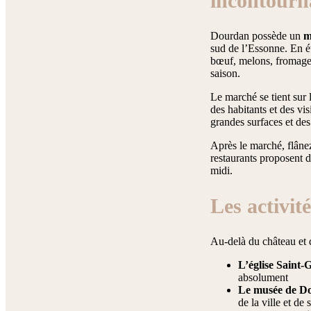
incontourna
Dourdan possède un
m
sud de l’Essonne. En ét
bœuf, melons, fromages 
saison.
Le marché se tient sur 
des habitants et des vi
grandes surfaces et de
Après le marché, flânez
restaurants proposent d
midi.
Les activit
Au-delà du château et de
L’église Saint
absolument
Le musée de D
de la ville et de