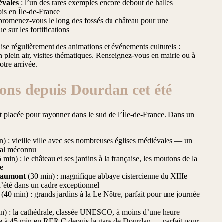
évales
: l’un des rares exemples encore debout de halles
is en Île-de-France
promenez-vous le long des fossés du château pour une
e sur les fortifications
ganise régulièrement des animations et événements culturels :
n plein air, visites thématiques. Renseignez-vous en mairie ou à
otre arrivée.
ions depuis Dourdan cet été
 placée pour rayonner dans le sud de l’Île-de-France. Dans un
) : vieille ville avec ses nombreuses églises médiévales — un
ural méconnu
 min) : le château et ses jardins à la française, les moutons de la
le
yaumont
(30 min) : magnifique abbaye cistercienne du XIIIe
 d’été dans un cadre exceptionnel
(40 min) : grands jardins à la Le Nôtre, parfait pour une journée
n) : la cathédrale, classée UNESCO, à moins d’une heure
ale à 45 min en RER C depuis la gare de Dourdan — parfait pour